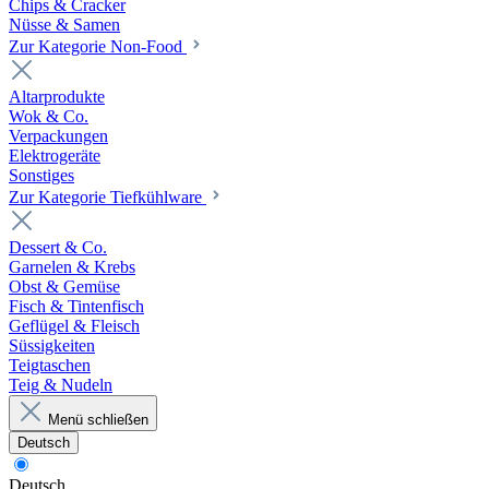
Chips & Cracker
Nüsse & Samen
Zur Kategorie Non-Food
Altarprodukte
Wok & Co.
Verpackungen
Elektrogeräte
Sonstiges
Zur Kategorie Tiefkühlware
Dessert & Co.
Garnelen & Krebs
Obst & Gemüse
Fisch & Tintenfisch
Geflügel & Fleisch
Süssigkeiten
Teigtaschen
Teig & Nudeln
Menü schließen
Deutsch
Deutsch