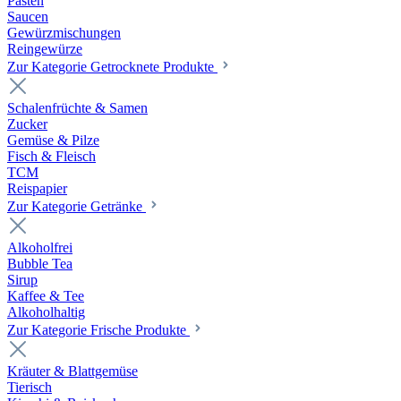
Pasten
Saucen
Gewürzmischungen
Reingewürze
Zur Kategorie Getrocknete Produkte
Schalenfrüchte & Samen
Zucker
Gemüse & Pilze
Fisch & Fleisch
TCM
Reispapier
Zur Kategorie Getränke
Alkoholfrei
Bubble Tea
Sirup
Kaffee & Tee
Alkoholhaltig
Zur Kategorie Frische Produkte
Kräuter & Blattgemüse
Tierisch