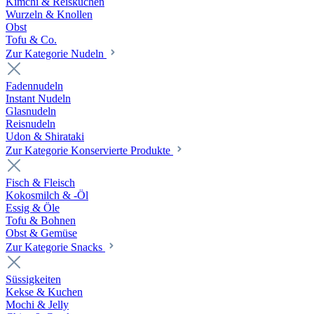
Kimchi & Reiskuchen
Wurzeln & Knollen
Obst
Tofu & Co.
Zur Kategorie Nudeln
Fadennudeln
Instant Nudeln
Glasnudeln
Reisnudeln
Udon & Shirataki
Zur Kategorie Konservierte Produkte
Fisch & Fleisch
Kokosmilch & -Öl
Essig & Öle
Tofu & Bohnen
Obst & Gemüse
Zur Kategorie Snacks
Süssigkeiten
Kekse & Kuchen
Mochi & Jelly