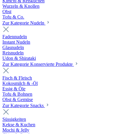
Kimchi & Reiskuchen
Wurzeln & Knollen
Obst
Tofu & Co.
Zur Kategorie Nudeln
Fadennudeln
Instant Nudeln
Glasnudeln
Reisnudeln
Udon & Shirataki
Zur Kategorie Konservierte Produkte
Fisch & Fleisch
Kokosmilch & -Öl
Essig & Öle
Tofu & Bohnen
Obst & Gemüse
Zur Kategorie Snacks
Süssigkeiten
Kekse & Kuchen
Mochi & Jelly