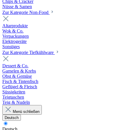
Chips & Cracker
Nüsse & Samen
Zur Kategorie Non-Food
Altarprodukte
Wok & Co.
Verpackungen
Elektrogeräte
Sonstiges
Zur Kategorie Tiefkühlware
Dessert & Co.
Garnelen & Krebs
Obst & Gemüse
Fisch & Tintenfisch
Geflügel & Fleisch
Süssigkeiten
Teigtaschen
Teig & Nudeln
Menü schließen
Deutsch
Deutsch