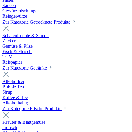
Pasten
Saucen
Gewürzmischungen
Reingewürze
Zur Kategorie Getrocknete Produkte
Schalenfrüchte & Samen
Zucker
Gemüse & Pilze
Fisch & Fleisch
TCM
Reispapier
Zur Kategorie Getränke
Alkoholfrei
Bubble Tea
Sirup
Kaffee & Tee
Alkoholhaltig
Zur Kategorie Frische Produkte
Kräuter & Blattgemüse
Tierisch