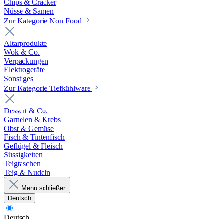
Chips & Cracker
Nüsse & Samen
Zur Kategorie Non-Food
Altarprodukte
Wok & Co.
Verpackungen
Elektrogeräte
Sonstiges
Zur Kategorie Tiefkühlware
Dessert & Co.
Garnelen & Krebs
Obst & Gemüse
Fisch & Tintenfisch
Geflügel & Fleisch
Süssigkeiten
Teigtaschen
Teig & Nudeln
Menü schließen
Deutsch
Deutsch