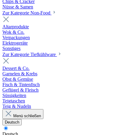
Chips & Cracker
Nüsse & Samen
Zur Kategorie Non-Food
Altarprodukte
Wok & Co.
Verpackungen
Elektrogeräte
Sonstiges
Zur Kategorie Tiefkühlware
Dessert & Co.
Garnelen & Krebs
Obst & Gemüse
Fisch & Tintenfisch
Geflügel & Fleisch
Süssigkeiten
Teigtaschen
Teig & Nudeln
Menü schließen
Deutsch
Deutsch