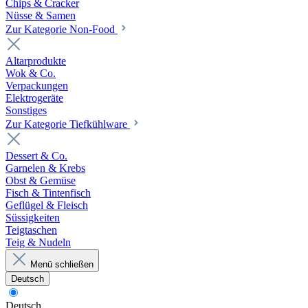
Chips & Cracker
Nüsse & Samen
Zur Kategorie Non-Food
Altarprodukte
Wok & Co.
Verpackungen
Elektrogeräte
Sonstiges
Zur Kategorie Tiefkühlware
Dessert & Co.
Garnelen & Krebs
Obst & Gemüse
Fisch & Tintenfisch
Geflügel & Fleisch
Süssigkeiten
Teigtaschen
Teig & Nudeln
Menü schließen
Deutsch
Deutsch