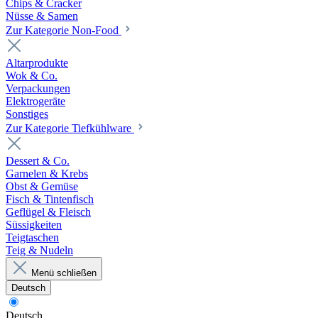
Chips & Cracker
Nüsse & Samen
Zur Kategorie Non-Food
Altarprodukte
Wok & Co.
Verpackungen
Elektrogeräte
Sonstiges
Zur Kategorie Tiefkühlware
Dessert & Co.
Garnelen & Krebs
Obst & Gemüse
Fisch & Tintenfisch
Geflügel & Fleisch
Süssigkeiten
Teigtaschen
Teig & Nudeln
Menü schließen
Deutsch
Deutsch