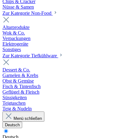
Chips & Cracker
Nüsse & Samen
Zur Kategorie Non-Food
Altarprodukte
Wok & Co.
Verpackungen
Elektrogeräte
Sonstiges
Zur Kategorie Tiefkühlware
Dessert & Co.
Garnelen & Krebs
Obst & Gemüse
Fisch & Tintenfisch
Geflügel & Fleisch
Süssigkeiten
Teigtaschen
Teig & Nudeln
Menü schließen
Deutsch
Deutsch