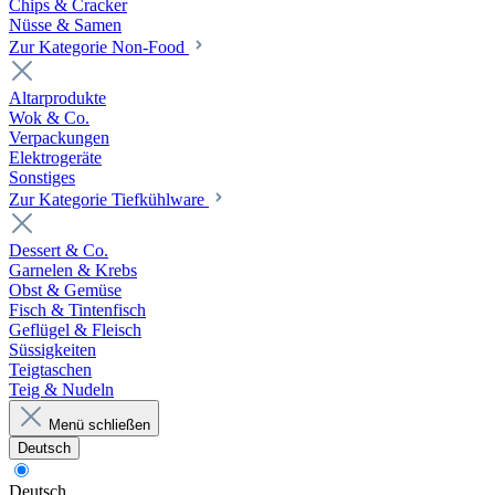
Chips & Cracker
Nüsse & Samen
Zur Kategorie Non-Food
Altarprodukte
Wok & Co.
Verpackungen
Elektrogeräte
Sonstiges
Zur Kategorie Tiefkühlware
Dessert & Co.
Garnelen & Krebs
Obst & Gemüse
Fisch & Tintenfisch
Geflügel & Fleisch
Süssigkeiten
Teigtaschen
Teig & Nudeln
Menü schließen
Deutsch
Deutsch