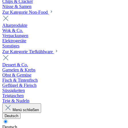
Chips & Cracker
Nüsse & Samen
Zur Kategorie Non-Food
Altarprodukte
Wok & Co.
Verpackungen
Elektrogeräte
Sonstiges
Zur Kategorie Tiefkühlware
Dessert & Co.
Garnelen & Krebs
Obst & Gemüse
Fisch & Tintenfisch
Geflügel & Fleisch
Süssigkeiten
Teigtaschen
Teig & Nudeln
Menü schließen
Deutsch
Deutsch