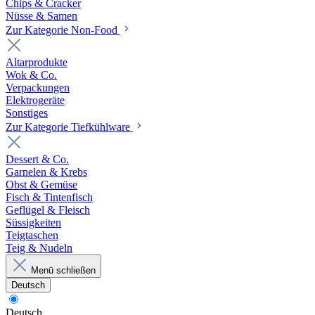
Chips & Cracker
Nüsse & Samen
Zur Kategorie Non-Food
Altarprodukte
Wok & Co.
Verpackungen
Elektrogeräte
Sonstiges
Zur Kategorie Tiefkühlware
Dessert & Co.
Garnelen & Krebs
Obst & Gemüse
Fisch & Tintenfisch
Geflügel & Fleisch
Süssigkeiten
Teigtaschen
Teig & Nudeln
Menü schließen
Deutsch
Deutsch