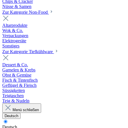
Chips & Cracker
Nüsse & Samen
Zur Kategorie Non-Food
Altarprodukte
Wok & Co.
Verpackungen
Elektrogeräte
Sonstiges
Zur Kategorie Tiefkühlware
Dessert & Co.
Garnelen & Krebs
Obst & Gemüse
Fisch & Tintenfisch
Geflügel & Fleisch
Süssigkeiten
Teigtaschen
Teig & Nudeln
Menü schließen
Deutsch
Deutsch