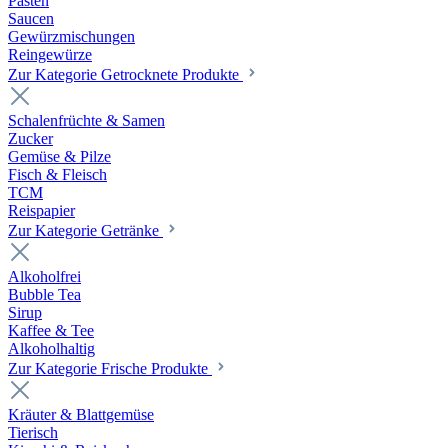
Pasten
Saucen
Gewürzmischungen
Reingewürze
Zur Kategorie Getrocknete Produkte
Schalenfrüchte & Samen
Zucker
Gemüse & Pilze
Fisch & Fleisch
TCM
Reispapier
Zur Kategorie Getränke
Alkoholfrei
Bubble Tea
Sirup
Kaffee & Tee
Alkoholhaltig
Zur Kategorie Frische Produkte
Kräuter & Blattgemüse
Tierisch