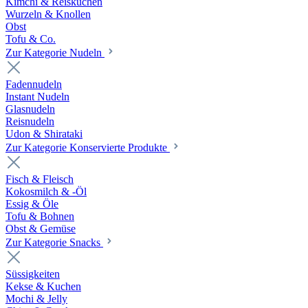
Kimchi & Reiskuchen
Wurzeln & Knollen
Obst
Tofu & Co.
Zur Kategorie Nudeln
Fadennudeln
Instant Nudeln
Glasnudeln
Reisnudeln
Udon & Shirataki
Zur Kategorie Konservierte Produkte
Fisch & Fleisch
Kokosmilch & -Öl
Essig & Öle
Tofu & Bohnen
Obst & Gemüse
Zur Kategorie Snacks
Süssigkeiten
Kekse & Kuchen
Mochi & Jelly