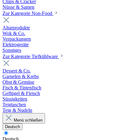
Chips & Cracker
Nüsse & Samen
Zur Kategorie Non-Food
Altarprodukte
Wok & Co.
Verpackungen
Elektrogeräte
Sonstiges
Zur Kategorie Tiefkühlware
Dessert & Co.
Garnelen & Krebs
Obst & Gemüse
Fisch & Tintenfisch
Geflügel & Fleisch
Süssigkeiten
Teigtaschen
Teig & Nudeln
Menü schließen
Deutsch
Deutsch