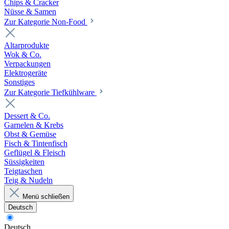
Chips & Cracker
Nüsse & Samen
Zur Kategorie Non-Food
Altarprodukte
Wok & Co.
Verpackungen
Elektrogeräte
Sonstiges
Zur Kategorie Tiefkühlware
Dessert & Co.
Garnelen & Krebs
Obst & Gemüse
Fisch & Tintenfisch
Geflügel & Fleisch
Süssigkeiten
Teigtaschen
Teig & Nudeln
Menü schließen
Deutsch
Deutsch