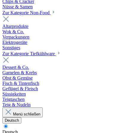
Chips & Cracker
Nüsse & Samen
Zur Kategorie Non-Food
Altarprodukte
Wok & Co.
Verpackungen
Elektrogeräte
Sonstiges
Zur Kategorie Tiefkühlware
Dessert & Co.
Garnelen & Krebs
Obst & Gemüse
Fisch & Tintenfisch
Geflügel & Fleisch
Süssigkeiten
Teigtaschen
Teig & Nudeln
Menü schließen
Deutsch
Deutsch