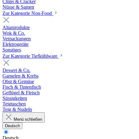
Chips & Cracker
Nüsse & Samen
Zur Kategorie Non-Food
Altarprodukte
Wok & Co.
Verpackungen
Elektrogeräte
Sonstiges
Zur Kategorie Tiefkühlware
Dessert & Co.
Garnelen & Krebs
Obst & Gemüse
Fisch & Tintenfisch
Geflügel & Fleisch
Süssigkeiten
Teigtaschen
Teig & Nudeln
Menü schließen
Deutsch
Deutsch