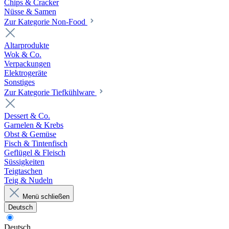
Chips & Cracker
Nüsse & Samen
Zur Kategorie Non-Food
Altarprodukte
Wok & Co.
Verpackungen
Elektrogeräte
Sonstiges
Zur Kategorie Tiefkühlware
Dessert & Co.
Garnelen & Krebs
Obst & Gemüse
Fisch & Tintenfisch
Geflügel & Fleisch
Süssigkeiten
Teigtaschen
Teig & Nudeln
Menü schließen
Deutsch
Deutsch