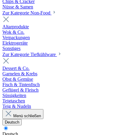
Chips & Cracker
Nüsse & Samen
Zur Kategorie Non-Food
Altarprodukte
Wok & Co.
Verpackungen
Elektrogeräte
Sonstiges
Zur Kategorie Tiefkühlware
Dessert & Co.
Garnelen & Krebs
Obst & Gemüse
Fisch & Tintenfisch
Geflügel & Fleisch
Süssigkeiten
Teigtaschen
Teig & Nudeln
Menü schließen
Deutsch
Deutsch