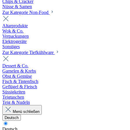
Chips & Cracker
Nüsse & Samen
Zur Kategorie Non-Food
Altarprodukte
Wok & Co.
Verpackungen
Elektrogeräte
Sonstiges
Zur Kategorie Tiefkühlware
Dessert & Co.
Garnelen & Krebs
Obst & Gemüse
Fisch & Tintenfisch
Geflügel & Fleisch
Süssigkeiten
Teigtaschen
Teig & Nudeln
Menü schließen
Deutsch
Deutsch