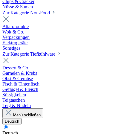
Chips & Cracker
Nüsse & Samen
Zur Kategorie Non-Food
Altarprodukte
Wok & Co.
Verpackungen
Elektrogeräte
Sonstiges
Zur Kategorie Tiefkühlware
Dessert & Co.
Garnelen & Krebs
Obst & Gemüse
Fisch & Tintenfisch
Geflügel & Fleisch
Süssigkeiten
Teigtaschen
Teig & Nudeln
Menü schließen
Deutsch
Deutsch