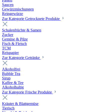
Pasten
Saucen
Gewürzmischungen
Reingewürze
Zur Kategorie Getrocknete Produkte
Schalenfrüchte & Samen
Zucker
Gemüse & Pilze
Fisch & Fleisch
TCM
Reispapier
Zur Kategorie Getränke
Alkoholfrei
Bubble Tea
Sirup
Kaffee & Tee
Alkoholhaltig
Zur Kategorie Frische Produkte
Kräuter & Blattgemüse
Tierisch