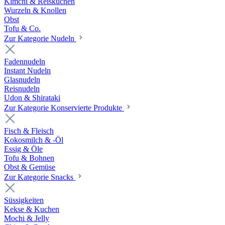
Kimchi & Reiskuchen
Wurzeln & Knollen
Obst
Tofu & Co.
Zur Kategorie Nudeln
Fadennudeln
Instant Nudeln
Glasnudeln
Reisnudeln
Udon & Shirataki
Zur Kategorie Konservierte Produkte
Fisch & Fleisch
Kokosmilch & -Öl
Essig & Öle
Tofu & Bohnen
Obst & Gemüse
Zur Kategorie Snacks
Süssigkeiten
Kekse & Kuchen
Mochi & Jelly