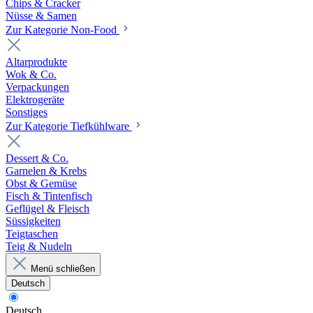
Chips & Cracker
Nüsse & Samen
Zur Kategorie Non-Food
Altarprodukte
Wok & Co.
Verpackungen
Elektrogeräte
Sonstiges
Zur Kategorie Tiefkühlware
Dessert & Co.
Garnelen & Krebs
Obst & Gemüse
Fisch & Tintenfisch
Geflügel & Fleisch
Süssigkeiten
Teigtaschen
Teig & Nudeln
Menü schließen
Deutsch
Deutsch