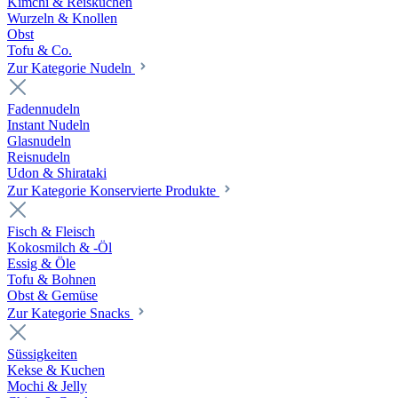
Kimchi & Reiskuchen
Wurzeln & Knollen
Obst
Tofu & Co.
Zur Kategorie Nudeln
Fadennudeln
Instant Nudeln
Glasnudeln
Reisnudeln
Udon & Shirataki
Zur Kategorie Konservierte Produkte
Fisch & Fleisch
Kokosmilch & -Öl
Essig & Öle
Tofu & Bohnen
Obst & Gemüse
Zur Kategorie Snacks
Süssigkeiten
Kekse & Kuchen
Mochi & Jelly