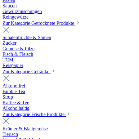
Pasten
Saucen
Gewürzmischungen
Reingewürze
Zur Kategorie Getrocknete Produkte
Schalenfrüchte & Samen
Zucker
Gemüse & Pilze
Fisch & Fleisch
TCM
Reispapier
Zur Kategorie Getränke
Alkoholfrei
Bubble Tea
Sirup
Kaffee & Tee
Alkoholhaltig
Zur Kategorie Frische Produkte
Kräuter & Blattgemüse
Tierisch