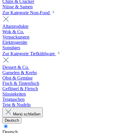
Chips & Cracker
Nüsse & Samen
Zur Kategorie Non-Food
Altarprodukte
Wok & Co.
Verpackungen
Elektrogeräte
Sonstiges
Zur Kategorie Tiefkühlware
Dessert & Co.
Garnelen & Krebs
Obst & Gemüse
Fisch & Tintenfisch
Geflügel & Fleisch
Süssigkeiten
Teigtaschen
Teig & Nudeln
Menü schließen
Deutsch
Deutsch