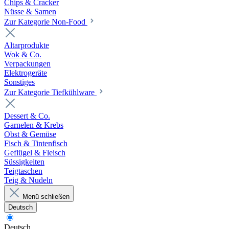
Chips & Cracker
Nüsse & Samen
Zur Kategorie Non-Food
Altarprodukte
Wok & Co.
Verpackungen
Elektrogeräte
Sonstiges
Zur Kategorie Tiefkühlware
Dessert & Co.
Garnelen & Krebs
Obst & Gemüse
Fisch & Tintenfisch
Geflügel & Fleisch
Süssigkeiten
Teigtaschen
Teig & Nudeln
Menü schließen
Deutsch
Deutsch