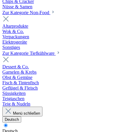
Chips & Cracker
Nüsse & Samen
Zur Kategorie Non-Food
Altarprodukte
Wok & Co.
Verpackungen
Elektrogeräte
Sonstiges
Zur Kategorie Tiefkühlware
Dessert & Co.
Garnelen & Krebs
Obst & Gemüse
Fisch & Tintenfisch
Geflügel & Fleisch
Süssigkeiten
Teigtaschen
Teig & Nudeln
Menü schließen
Deutsch
Deutsch