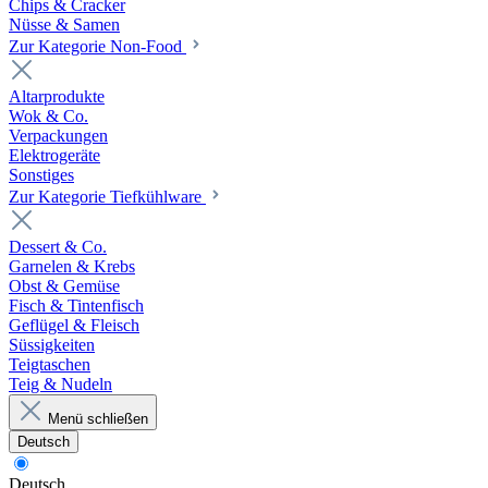
Chips & Cracker
Nüsse & Samen
Zur Kategorie Non-Food
Altarprodukte
Wok & Co.
Verpackungen
Elektrogeräte
Sonstiges
Zur Kategorie Tiefkühlware
Dessert & Co.
Garnelen & Krebs
Obst & Gemüse
Fisch & Tintenfisch
Geflügel & Fleisch
Süssigkeiten
Teigtaschen
Teig & Nudeln
Menü schließen
Deutsch
Deutsch