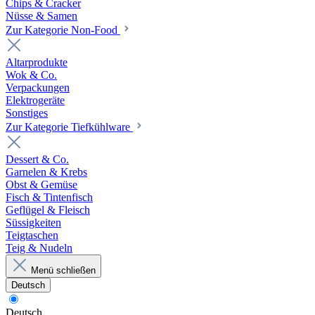
Chips & Cracker
Nüsse & Samen
Zur Kategorie Non-Food
Altarprodukte
Wok & Co.
Verpackungen
Elektrogeräte
Sonstiges
Zur Kategorie Tiefkühlware
Dessert & Co.
Garnelen & Krebs
Obst & Gemüse
Fisch & Tintenfisch
Geflügel & Fleisch
Süssigkeiten
Teigtaschen
Teig & Nudeln
Menü schließen
Deutsch
Deutsch