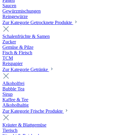
Pasten
Saucen
Gewürzmischungen
Reingewürze
Zur Kategorie Getrocknete Produkte
Schalenfrüchte & Samen
Zucker
Gemüse & Pilze
Fisch & Fleisch
TCM
Reispapier
Zur Kategorie Getränke
Alkoholfrei
Bubble Tea
Sirup
Kaffee & Tee
Alkoholhaltig
Zur Kategorie Frische Produkte
Kräuter & Blattgemüse
Tierisch