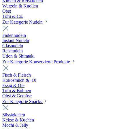
Kimchi & Reiskuchen
Wurzeln & Knollen
Obst
Tofu & Co.
Zur Kategorie Nudeln
Fadennudeln
Instant Nudeln
Glasnudeln
Reisnudeln
Udon & Shirataki
Zur Kategorie Konservierte Produkte
Fisch & Fleisch
Kokosmilch & -Öl
Essig & Öle
Tofu & Bohnen
Obst & Gemüse
Zur Kategorie Snacks
Süssigkeiten
Kekse & Kuchen
Mochi & Jelly