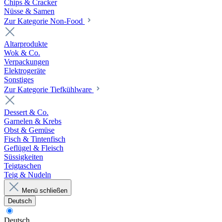
Chips & Cracker
Nüsse & Samen
Zur Kategorie Non-Food
Altarprodukte
Wok & Co.
Verpackungen
Elektrogeräte
Sonstiges
Zur Kategorie Tiefkühlware
Dessert & Co.
Garnelen & Krebs
Obst & Gemüse
Fisch & Tintenfisch
Geflügel & Fleisch
Süssigkeiten
Teigtaschen
Teig & Nudeln
Menü schließen
Deutsch
Deutsch