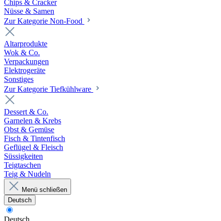
Chips & Cracker
Nüsse & Samen
Zur Kategorie Non-Food
Altarprodukte
Wok & Co.
Verpackungen
Elektrogeräte
Sonstiges
Zur Kategorie Tiefkühlware
Dessert & Co.
Garnelen & Krebs
Obst & Gemüse
Fisch & Tintenfisch
Geflügel & Fleisch
Süssigkeiten
Teigtaschen
Teig & Nudeln
Menü schließen
Deutsch
Deutsch