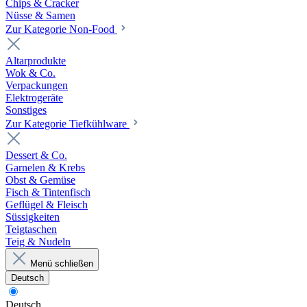
Chips & Cracker
Nüsse & Samen
Zur Kategorie Non-Food
Altarprodukte
Wok & Co.
Verpackungen
Elektrogeräte
Sonstiges
Zur Kategorie Tiefkühlware
Dessert & Co.
Garnelen & Krebs
Obst & Gemüse
Fisch & Tintenfisch
Geflügel & Fleisch
Süssigkeiten
Teigtaschen
Teig & Nudeln
Menü schließen
Deutsch
Deutsch