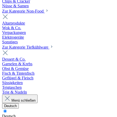
Chips & Cracker
Nüsse & Samen
Zur Kategorie Non-Food
Altarprodukte
Wok & Co.
Verpackungen
Elektrogeräte
Sonstiges
Zur Kategorie Tiefkühlware
Dessert & Co.
Garnelen & Krebs
Obst & Gemüse
Fisch & Tintenfisch
Geflügel & Fleisch
Süssigkeiten
Teigtaschen
Teig & Nudeln
Menü schließen
Deutsch
Deutsch