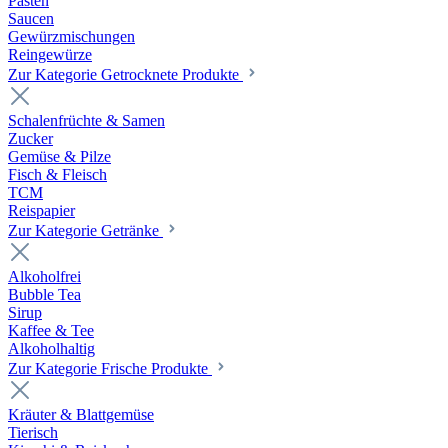
Pasten
Saucen
Gewürzmischungen
Reingewürze
Zur Kategorie Getrocknete Produkte
Schalenfrüchte & Samen
Zucker
Gemüse & Pilze
Fisch & Fleisch
TCM
Reispapier
Zur Kategorie Getränke
Alkoholfrei
Bubble Tea
Sirup
Kaffee & Tee
Alkoholhaltig
Zur Kategorie Frische Produkte
Kräuter & Blattgemüse
Tierisch