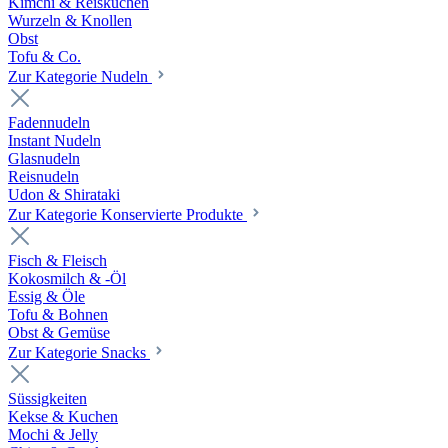
Kimchi & Reiskuchen
Wurzeln & Knollen
Obst
Tofu & Co.
Zur Kategorie Nudeln
Fadennudeln
Instant Nudeln
Glasnudeln
Reisnudeln
Udon & Shirataki
Zur Kategorie Konservierte Produkte
Fisch & Fleisch
Kokosmilch & -Öl
Essig & Öle
Tofu & Bohnen
Obst & Gemüse
Zur Kategorie Snacks
Süssigkeiten
Kekse & Kuchen
Mochi & Jelly