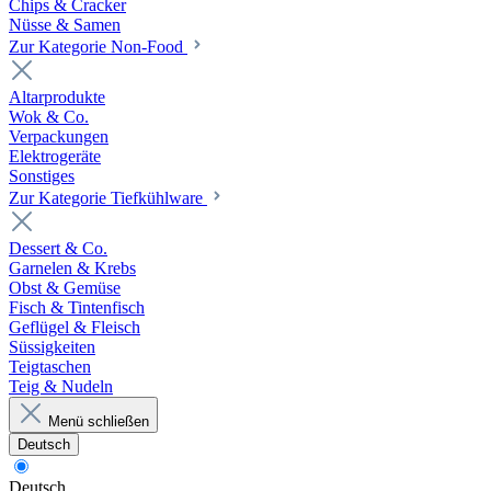
Chips & Cracker
Nüsse & Samen
Zur Kategorie Non-Food
Altarprodukte
Wok & Co.
Verpackungen
Elektrogeräte
Sonstiges
Zur Kategorie Tiefkühlware
Dessert & Co.
Garnelen & Krebs
Obst & Gemüse
Fisch & Tintenfisch
Geflügel & Fleisch
Süssigkeiten
Teigtaschen
Teig & Nudeln
Menü schließen
Deutsch
Deutsch