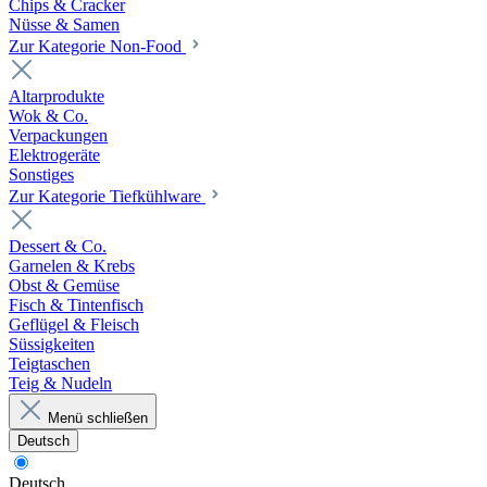
Chips & Cracker
Nüsse & Samen
Zur Kategorie Non-Food
Altarprodukte
Wok & Co.
Verpackungen
Elektrogeräte
Sonstiges
Zur Kategorie Tiefkühlware
Dessert & Co.
Garnelen & Krebs
Obst & Gemüse
Fisch & Tintenfisch
Geflügel & Fleisch
Süssigkeiten
Teigtaschen
Teig & Nudeln
Menü schließen
Deutsch
Deutsch