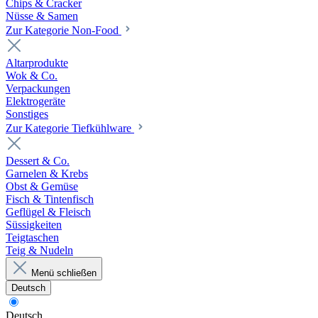
Chips & Cracker
Nüsse & Samen
Zur Kategorie Non-Food
Altarprodukte
Wok & Co.
Verpackungen
Elektrogeräte
Sonstiges
Zur Kategorie Tiefkühlware
Dessert & Co.
Garnelen & Krebs
Obst & Gemüse
Fisch & Tintenfisch
Geflügel & Fleisch
Süssigkeiten
Teigtaschen
Teig & Nudeln
Menü schließen
Deutsch
Deutsch