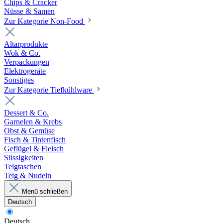
Chips & Cracker
Nüsse & Samen
Zur Kategorie Non-Food
Altarprodukte
Wok & Co.
Verpackungen
Elektrogeräte
Sonstiges
Zur Kategorie Tiefkühlware
Dessert & Co.
Garnelen & Krebs
Obst & Gemüse
Fisch & Tintenfisch
Geflügel & Fleisch
Süssigkeiten
Teigtaschen
Teig & Nudeln
Menü schließen
Deutsch
Deutsch