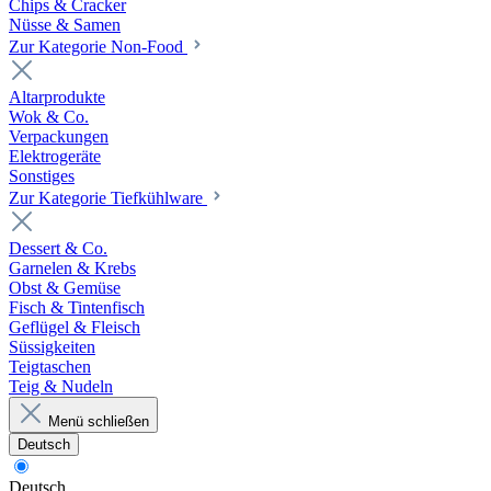
Chips & Cracker
Nüsse & Samen
Zur Kategorie Non-Food
Altarprodukte
Wok & Co.
Verpackungen
Elektrogeräte
Sonstiges
Zur Kategorie Tiefkühlware
Dessert & Co.
Garnelen & Krebs
Obst & Gemüse
Fisch & Tintenfisch
Geflügel & Fleisch
Süssigkeiten
Teigtaschen
Teig & Nudeln
Menü schließen
Deutsch
Deutsch