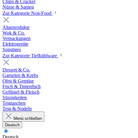
Chips & Cracker
Nüsse & Samen
Zur Kategorie Non-Food
Altarprodukte
Wok & Co.
Verpackungen
Elektrogeräte
Sonstiges
Zur Kategorie Tiefkühlware
Dessert & Co.
Garnelen & Krebs
Obst & Gemüse
Fisch & Tintenfisch
Geflügel & Fleisch
Süssigkeiten
Teigtaschen
Teig & Nudeln
Menü schließen
Deutsch
Deutsch