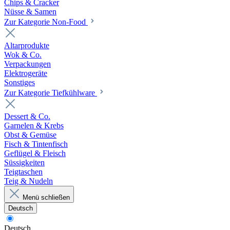
Chips & Cracker
Nüsse & Samen
Zur Kategorie Non-Food
Altarprodukte
Wok & Co.
Verpackungen
Elektrogeräte
Sonstiges
Zur Kategorie Tiefkühlware
Dessert & Co.
Garnelen & Krebs
Obst & Gemüse
Fisch & Tintenfisch
Geflügel & Fleisch
Süssigkeiten
Teigtaschen
Teig & Nudeln
Menü schließen
Deutsch
Deutsch