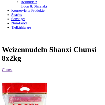
Reisnudeln
Udon & Shirataki
Konservierte Produkte
Snacks
Sonstiges
Non-Food
Tiefkühlware
Weizennudeln Shanxi Chunsi
8x2kg
Chunsi