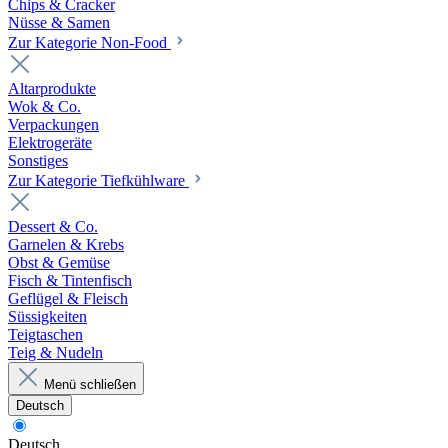
Chips & Cracker
Nüsse & Samen
Zur Kategorie Non-Food
Altarprodukte
Wok & Co.
Verpackungen
Elektrogeräte
Sonstiges
Zur Kategorie Tiefkühlware
Dessert & Co.
Garnelen & Krebs
Obst & Gemüse
Fisch & Tintenfisch
Geflügel & Fleisch
Süssigkeiten
Teigtaschen
Teig & Nudeln
Menü schließen
Deutsch
Deutsch