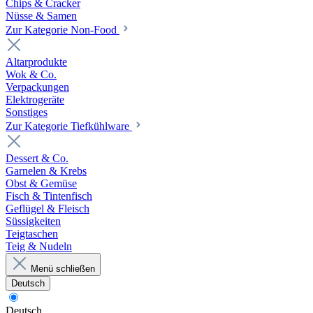
Chips & Cracker
Nüsse & Samen
Zur Kategorie Non-Food
Altarprodukte
Wok & Co.
Verpackungen
Elektrogeräte
Sonstiges
Zur Kategorie Tiefkühlware
Dessert & Co.
Garnelen & Krebs
Obst & Gemüse
Fisch & Tintenfisch
Geflügel & Fleisch
Süssigkeiten
Teigtaschen
Teig & Nudeln
Menü schließen
Deutsch
Deutsch