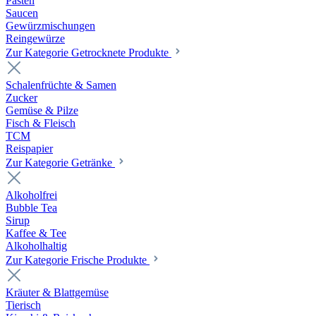
Pasten
Saucen
Gewürzmischungen
Reingewürze
Zur Kategorie Getrocknete Produkte
Schalenfrüchte & Samen
Zucker
Gemüse & Pilze
Fisch & Fleisch
TCM
Reispapier
Zur Kategorie Getränke
Alkoholfrei
Bubble Tea
Sirup
Kaffee & Tee
Alkoholhaltig
Zur Kategorie Frische Produkte
Kräuter & Blattgemüse
Tierisch