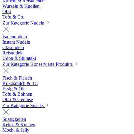
Kimchi & Reiskuchen
Wurzeln & Knollen
Obst
Tofu & Co.
Zur Kategorie Nudeln
Fadennudeln
Instant Nudeln
Glasnudeln
Reisnudeln
Udon & Shirataki
Zur Kategorie Konservierte Produkte
Fisch & Fleisch
Kokosmilch & -Öl
Essig & Öle
Tofu & Bohnen
Obst & Gemüse
Zur Kategorie Snacks
Süssigkeiten
Kekse & Kuchen
Mochi & Jelly