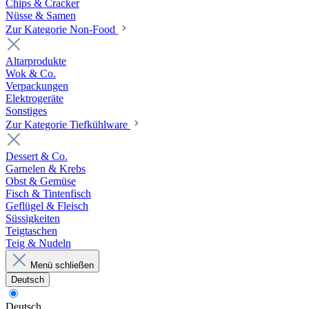
Chips & Cracker
Nüsse & Samen
Zur Kategorie Non-Food
Altarprodukte
Wok & Co.
Verpackungen
Elektrogeräte
Sonstiges
Zur Kategorie Tiefkühlware
Dessert & Co.
Garnelen & Krebs
Obst & Gemüse
Fisch & Tintenfisch
Geflügel & Fleisch
Süssigkeiten
Teigtaschen
Teig & Nudeln
Menü schließen
Deutsch
Deutsch