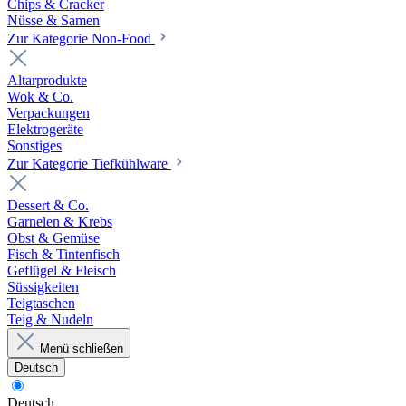
Chips & Cracker
Nüsse & Samen
Zur Kategorie Non-Food
Altarprodukte
Wok & Co.
Verpackungen
Elektrogeräte
Sonstiges
Zur Kategorie Tiefkühlware
Dessert & Co.
Garnelen & Krebs
Obst & Gemüse
Fisch & Tintenfisch
Geflügel & Fleisch
Süssigkeiten
Teigtaschen
Teig & Nudeln
Menü schließen
Deutsch
Deutsch