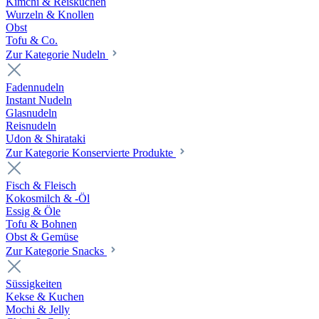
Kimchi & Reiskuchen
Wurzeln & Knollen
Obst
Tofu & Co.
Zur Kategorie Nudeln
Fadennudeln
Instant Nudeln
Glasnudeln
Reisnudeln
Udon & Shirataki
Zur Kategorie Konservierte Produkte
Fisch & Fleisch
Kokosmilch & -Öl
Essig & Öle
Tofu & Bohnen
Obst & Gemüse
Zur Kategorie Snacks
Süssigkeiten
Kekse & Kuchen
Mochi & Jelly