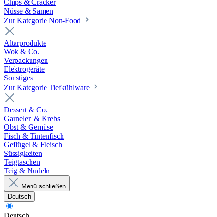
Chips & Cracker
Nüsse & Samen
Zur Kategorie Non-Food
Altarprodukte
Wok & Co.
Verpackungen
Elektrogeräte
Sonstiges
Zur Kategorie Tiefkühlware
Dessert & Co.
Garnelen & Krebs
Obst & Gemüse
Fisch & Tintenfisch
Geflügel & Fleisch
Süssigkeiten
Teigtaschen
Teig & Nudeln
Menü schließen
Deutsch
Deutsch